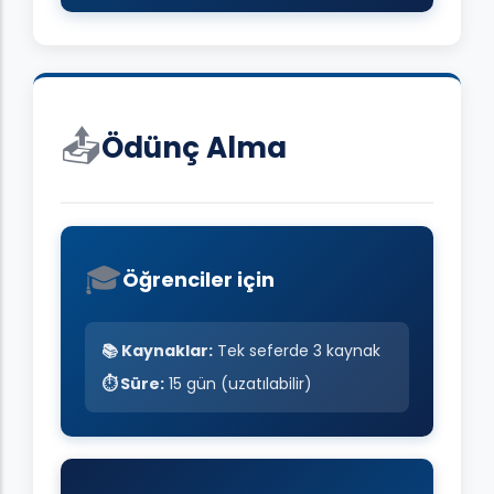
📤
Ödünç Alma
🎓
Öğrenciler için
📚 Kaynaklar:
Tek seferde 3 kaynak
⏱️ Süre:
15 gün (uzatılabilir)