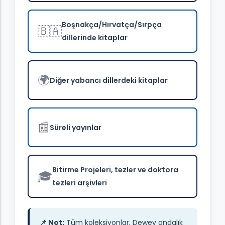
Boşnakça/Hırvatça/Sırpça
🇧🇦
dillerinde kitaplar
🌍
Diğer yabancı dillerdeki kitaplar
📰
Süreli yayınlar
Bitirme Projeleri, tezler ve doktora
🎓
tezleri arşivleri
📌 Not:
Tüm koleksiyonlar, Dewey ondalık