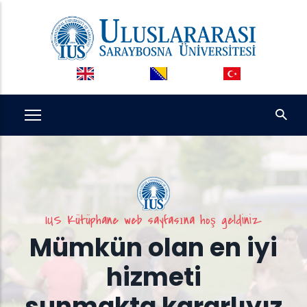
Ana
içeriğe
atla
IUS Kütüphane web sayfasına hoş geldiniz
Mümkün olan en iyi
hizmeti
sunmakta kararlıyız