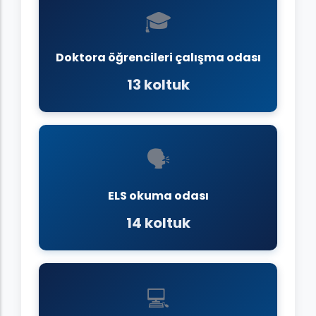
🎓
Doktora öğrencileri çalışma odası
13 koltuk
🗣️
ELS okuma odası
14 koltuk
💻