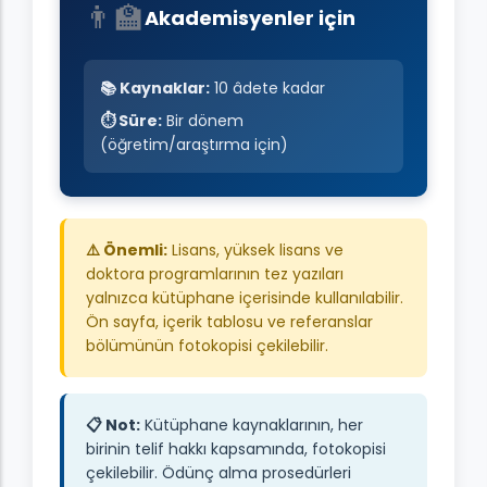
👨‍🏫
Akademisyenler için
📚 Kaynaklar:
10 âdete kadar
⏱️ Süre:
Bir dönem
(öğretim/araştırma için)
⚠️ Önemli:
Lisans, yüksek lisans ve
doktora programlarının tez yazıları
yalnızca kütüphane içerisinde kullanılabilir.
Ön sayfa, içerik tablosu ve referanslar
bölümünün fotokopisi çekilebilir.
📋 Not:
Kütüphane kaynaklarının, her
birinin telif hakkı kapsamında, fotokopisi
çekilebilir. Ödünç alma prosedürleri