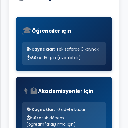
🎓
Öğrenciler için
📚 Kaynaklar:
Tek seferde 3 kaynak
⏱️ Süre:
15 gün (uzatılabilir)
👨‍🏫
Akademisyenler için
📚 Kaynaklar:
10 âdete kadar
⏱️ Süre:
Bir dönem
(öğretim/araştırma için)