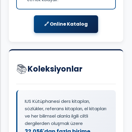
🔗 Online Katalog
📚
Koleksiyonlar
IUS Kütüphanesi ders kitapları,
sözlükler, referans kitapları, el kitapları
ve her bilimsel alanla ilgili ciltli
dergilerden oluşmak üzere
32.056'dan fazla birime