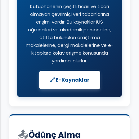
Kütüphanenin çeşitli ticari ve ticari
olmayan çevrimiçi veri tabanlarına
erişimi vardır. Bu kaynaklar IUS
öğrencileri ve akademik personeline,
atıfta bulunulan araştırma
makalelerine, dergi makalelerine ve e-
kitaplara kolay erişme konusunda
yardımcı olurlar.
🔗 E-Kaynaklar
📤
Ödünç Alma