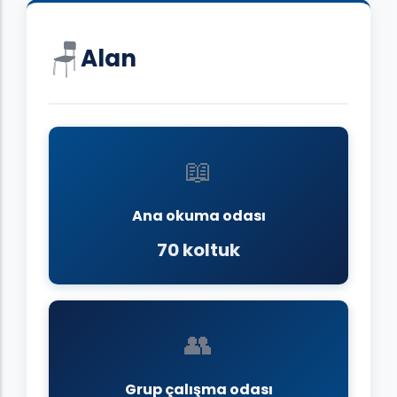
🪑
Alan
📖
Ana okuma odası
70 koltuk
👥
Grup çalışma odası