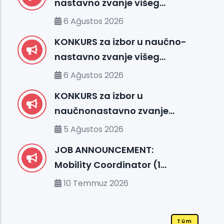
nastavno zvanje višeg
asistenta – Medicinska
6 Ağustos 2026
biologija sa genetikom (FMS)
KONKURS za izbor u naučno-
nastavno zvanje višeg
asistenta – Fakultet
6 Ağustos 2026
medicinskih nauka (FMS)
KONKURS za izbor u
naučnonastavno zvanje
docenta – Fakultet prirodnih
5 Ağustos 2026
i tehničkih nauka (FENS)
JOB ANNOUNCEMENT:
Mobility Coordinator (1
position, m/f)
10 Temmuz 2026
Tüm