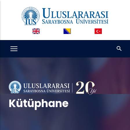
Ana
içeriğe
atla
Kütüphane